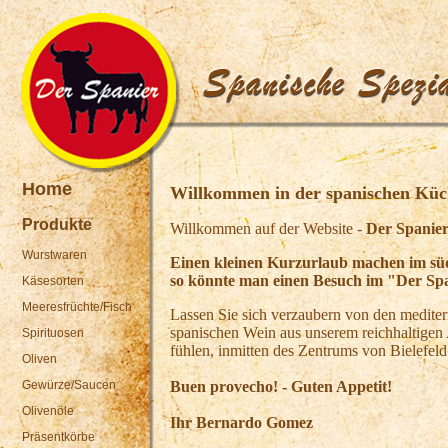
Home
Willkommen in der spanischen Küc
Produkte
Willkommen auf der Website -
Der Spanie
Wurstwaren
Einen kleinen Kurzurlaub machen im süd
so könnte man einen Besuch im "Der Spa
Käsesorten
Meeresfrüchte/Fisch
Lassen Sie sich verzaubern von den mediter
spanischen Wein aus unserem reichhaltigen
Spirituosen
fühlen, inmitten des Zentrums von Bielefeld
Oliven
Gewürze/Saucen
Buen provecho! - Guten Appetit!
Olivenöle
Ihr Bernardo Gomez
Präsentkörbe