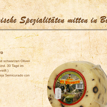
ro
it schwarzen Oliven
 mind. 30 Tage im
reift )
eja Semicurado con