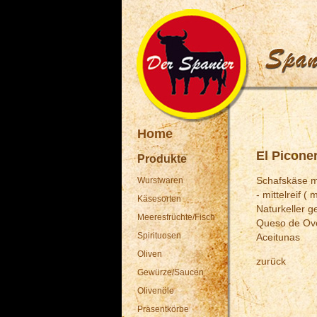
Home
El Picone
Produkte
Schafskäse m
Wurstwaren
- mittelreif (
Käsesorten
Naturkeller ge
Meeresfrüchte/
Fisch
Queso de Ov
Spirituosen
Aceitunas
Oliven
zurück
Gewürze/Saucen
Olivenöle
Präsentkörbe