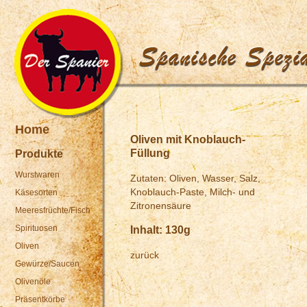
Home
Oliven mit Knoblauch-
Füllung
Produkte
Wurstwaren
Zutaten: Oliven, Wasser, Salz,
Knoblauch-Paste, Milch- und
Käsesorten
Zitronensäure
Meeresfrüchte/
Fisch
Spirituosen
Inhalt: 130g
Oliven
zurück
Gewürze/Saucen
Olivenöle
Präsentkörbe